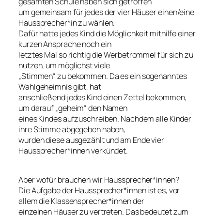
gesamten Schule haben sich getroffen
um gemeinsam für jedes der vier Häuser einen/eine
Haussprecher*in zu wählen.
Dafür hatte jedes Kind die Möglichkeit mithilfe einer
kurzen Ansprache noch ein
letztes Mal so richtig die Werbetrommel für sich zu
nutzen, um möglichst viele
„Stimmen“ zu bekommen. Da es ein sogenanntes
Wahlgeheimnis gibt, hat
anschließend jedes Kind einen Zettel bekommen,
um darauf „geheim“ den Namen
eines Kindes aufzuschreiben. Nachdem alle Kinder
ihre Stimme abgegeben haben,
wurden diese ausgezählt und am Ende vier
Haussprecher*innen verkündet.
Aber wofür brauchen wir Haussprecher*innen?
Die Aufgabe der Haussprecher*innen ist es, vor
allem die Klassensprecher*innen der
einzelnen Häuser zu vertreten. Das bedeutet zum