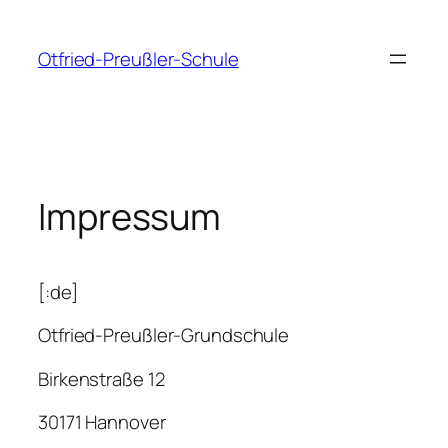
Zum
Inhalt
Otfried-Preußler-Schule
springen
Impressum
[:de]
Otfried-Preußler-Grundschule
Birkenstraße 12
30171 Hannover