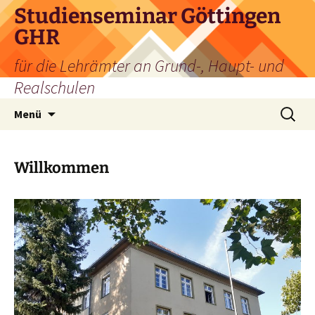
Zum
Studienseminar Göttingen
Inhalt
GHR
springen
für die Lehrämter an Grund-, Haupt- und
Realschulen
Suchen
Menü
nach:
Willkommen