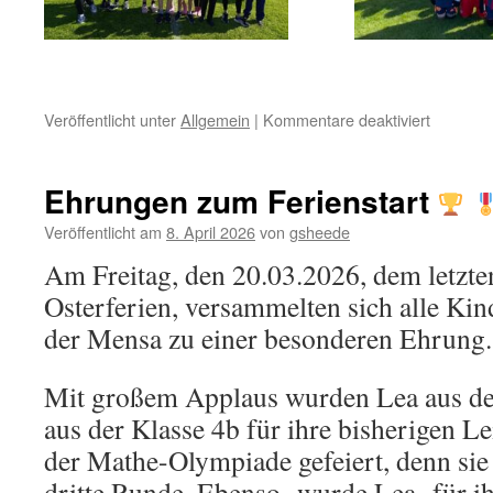
für
Veröffentlicht unter
Allgemein
|
Kommentare deaktiviert
Sponsore
2026
–
Ehrungen zum Ferienstart
Ein
Tag
Veröffentlicht am
8. April 2026
von
gsheede
voller
Am Freitag, den 20.03.2026, dem letzte
Einsatz
und
Osterferien, versammelten sich alle Kin
Freude
der Mensa zu einer besonderen Ehrung.
Mit großem Applaus wurden Lea aus d
aus der Klasse 4b für ihre bisherigen 
der Mathe-Olympiade gefeiert, denn sie 
dritte Runde. Ebenso wurde Lea für ih