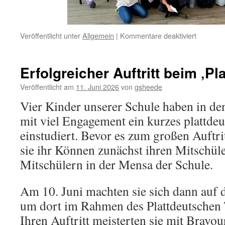
für
Veröffentlicht unter
Allgemein
|
Kommentare deaktiviert
Erste-
Hilfe-
Kurs
Erfolgreicher Auftritt beim ‚P
der
Viertkläs
Veröffentlicht am
11. Juni 2026
von
gsheede
Vier Kinder unserer Schule haben in d
mit viel Engagement ein kurzes plattde
einstudiert. Bevor es zum großen Auftrit
sie ihr Können zunächst ihren Mitschül
Mitschülern in der Mensa der Schule.
Am 10. Juni machten sie sich dann auf
um dort im Rahmen des Plattdeutschen 
Ihren Auftritt meisterten sie mit Bravou