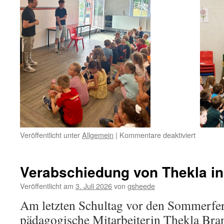
für
Veröffentlicht unter
Allgemein
|
Kommentare deaktiviert
Abschie
von
unserem
Verabschiedung von Thekla i
FSJ’ler
Justin
Veröffentlicht am
3. Juli 2026
von
gsheede
Am letzten Schultag vor den Sommerfer
pädagogische Mitarbeiterin Thekla Bra