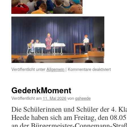
für
Veröffentlicht unter
Allgemein
|
Kommentare deaktiviert
Erfolgrei
Auftritt
beim
GedenkMoment
‚Plattde
Tag‘
Veröffentlicht am
11. Mai 2026
von
gsheede
Die Schülerinnen und Schüler der 4. K
Heede haben sich am Freitag, den 08.0
an der Bürgermeister-Connemann-Straß