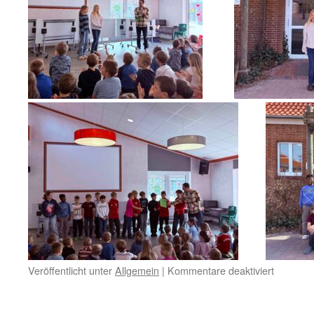
für
Veröffentlicht unter
Allgemein
|
Kommentare deaktiviert
Ehrunge
zum
Feriensta