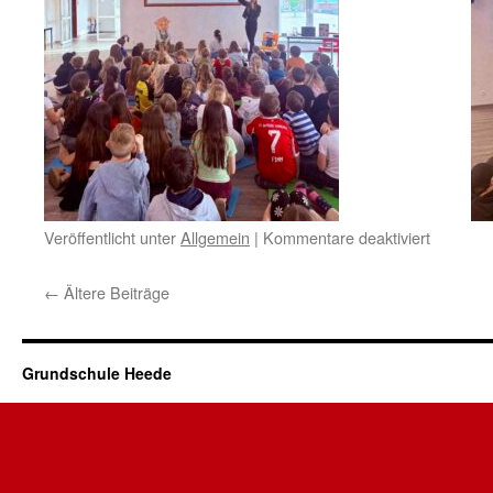
für
Veröffentlicht unter
Allgemein
|
Kommentare deaktiviert
Autorenl
mit
←
Ältere Beiträge
Jennifer
Schotter:
„Das
Pudelsch
Grundschule Heede