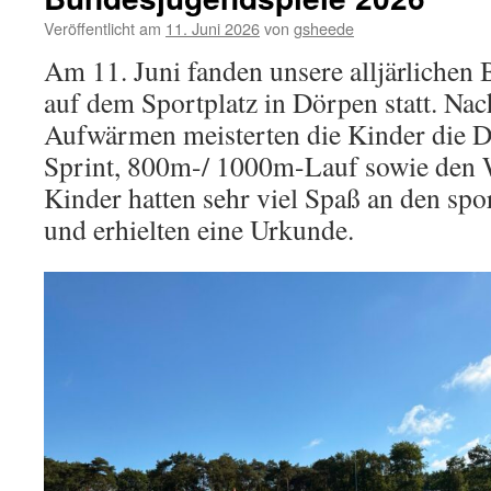
in
den
Veröffentlicht am
11. Juni 2026
von
gsheede
Ruhesta
Am 11. Juni fanden unsere alljärlichen
auf dem Sportplatz in Dörpen statt. N
Aufwärmen meisterten die Kinder die D
Sprint, 800m-/ 1000m-Lauf sowie den 
Kinder hatten sehr viel Spaß an den spo
und erhielten eine Urkunde.