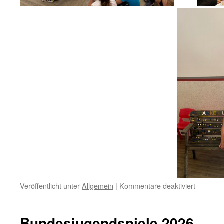
für
Veröffentlicht unter
Allgemein
|
Kommentare deaktiviert
Verabsc
von
Thekla
Bundesjugendspiele 2026