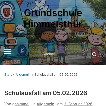
Grundschule
Himmelsthür
Website der Grundschule Himmelsthür Hildesheim
Search
Toggle
for:
mobile
menu
Start
»
Allgemein
»
Schulausfall am 05.02.2026
Schulausfall am 05.02.2026
Von
gshimmel
in
Allgemein
am
3. Februar 2026