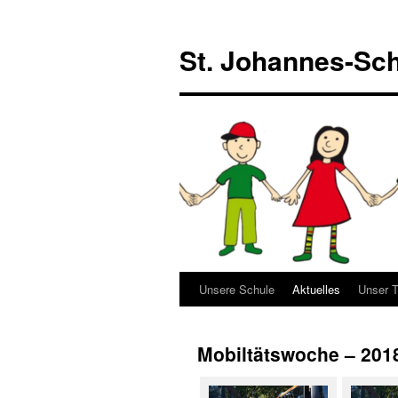
Zum
Inhalt
St. Johannes-Sch
springen
Unsere Schule
Aktuelles
Unser 
Mobiltätswoche – 201