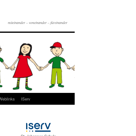
miteinander – voneinander – füreinander
Weblinks
IServ