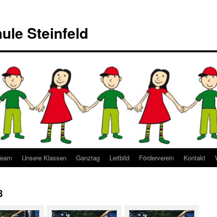
ule Steinfeld
Team
Unsere Klassen
Ganztag
Leitbild
Förderverein
Kontakt
8