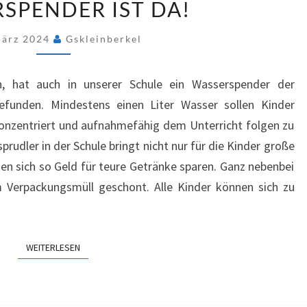
SPENDER IST DA!
FÜR
KLUGE
März 2024
Gskleinberkel
KÖPFE
–
n, hat auch in unserer Schule ein Wasserspender der
DER
funden. Mindestens einen Liter Wasser sollen Kinder
WASSERSPENDER
konzentriert und aufnahmefähig dem Unterricht folgen zu
IST
rudler in der Schule bringt nicht nur für die Kinder große
DA!
nen sich so Geld für teure Getränke sparen. Ganz nebenbei
Verpackungsmüll geschont. Alle Kinder können sich zu
WEITERLESEN
WEITERLESEN