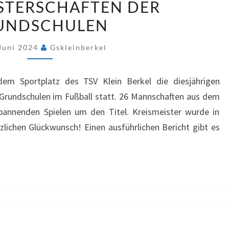
STERSCHAFTEN DER
DER
UNDSCHULEN
GRUNDSCHULEN
 Juni 2024
Gskleinberkel
em Sportplatz des TSV Klein Berkel die diesjährigen
Grundschulen im Fußball statt. 26 Mannschaften aus dem
annenden Spielen um den Titel. Kreismeister wurde in
lichen Glückwunsch! Einen ausführlichen Bericht gibt es
DANKE