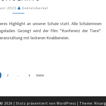
Juni 2023
Gskleinberkel
es Highlight an unserer Schule statt. Alle Schülerinnen
ngeladen. Gezeigt wird der Film “Konferenz der Tiere“.
Veranstaltung mit leckeren Knabbereien.
Seitennummerierung
2
…
6
Weiter
der
Beiträge
© 2026
|
Stolz präsentiert von
WordPress
|
Theme:
Nisar