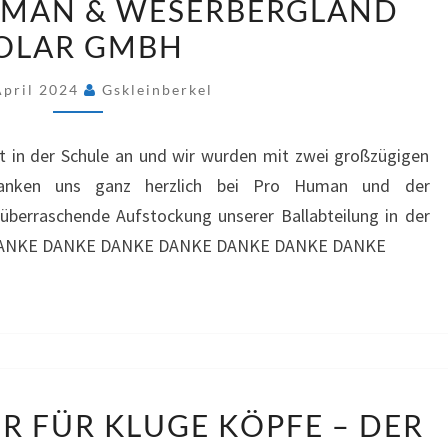
UMAN & WESERBERGLAND
PRO
OLAR GMBH
HUMAN
&
April 2024
Gskleinberkel
WESERBERGLAND
SOLAR
 in der Schule an und wir wurden mit zwei großzügigen
GMBH
edanken uns ganz herzlich bei Pro Human und der
überraschende Aufstockung unserer Ballabteilung in der
 DANKE DANKE DANKE DANKE DANKE DANKE DANKE
FRISCHES
R FÜR KLUGE KÖPFE – DER
WASSER