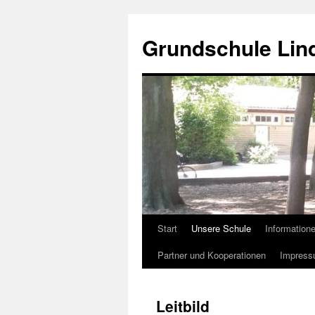
Zum
Inhalt
Grundschule Lin
springen
Start
Unsere Schule
Informatione
Partner und Kooperationen
Impress
Leitbild