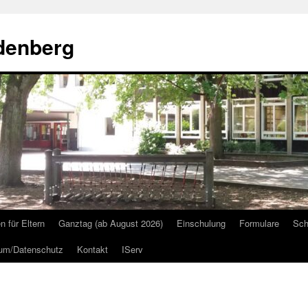
denberg
n für Eltern
Ganztag (ab August 2026)
Einschulung
Formulare
Sch
um/Datenschutz
Kontakt
IServ