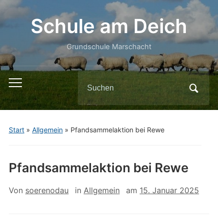
Schule am Deich
Grundschule Marschacht
Search
Toggle
for:
mobile
menu
Start
»
Allgemein
»
Pfandsammelaktion bei Rewe
Pfandsammelaktion bei Rewe
Von
soerenodau
in
Allgemein
am
15. Januar 2025