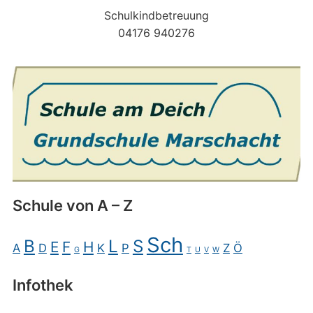
Schulkindbetreuung
04176 940276
Schule von A – Z
Sch
B
L
S
E
F
H
A
D
K
P
Z
Ö
G
T
U
V
W
Infothek