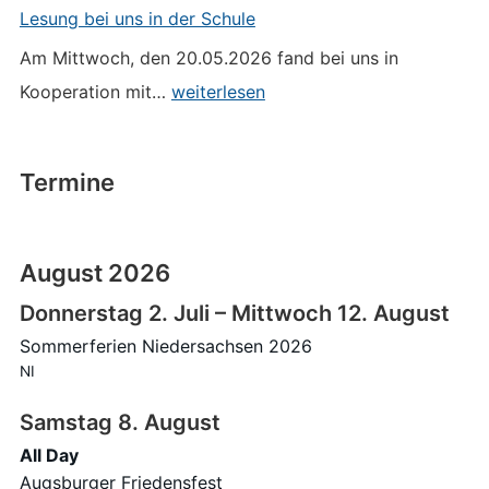
Lesung bei uns in der Schule
Am Mittwoch, den 20.05.2026 fand bei uns in
Lesung
Kooperation mit…
weiterlesen
bei
uns
in
Termine
der
Schule
August 2026
Donnerstag
2.
Juli
–
Mittwoch
12.
August
Sommerferien Niedersachsen 2026
NI
Samstag
8.
August
All Day
Augsburger Friedensfest