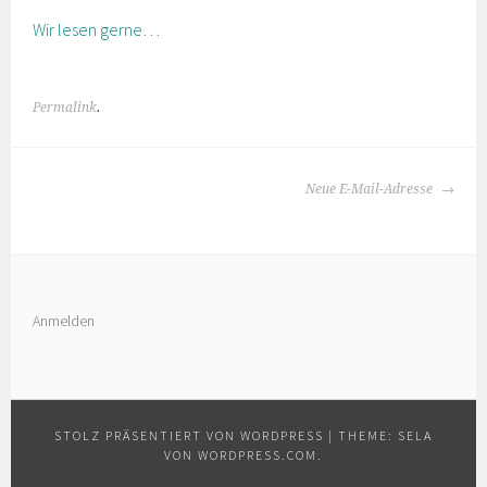
Wir lesen gerne…
Permalink
.
BEITRAGS-
Neue E-Mail-Adresse
NAVIGATION
Anmelden
STOLZ PRÄSENTIERT VON WORDPRESS
|
THEME: SELA
VON
WORDPRESS.COM
.