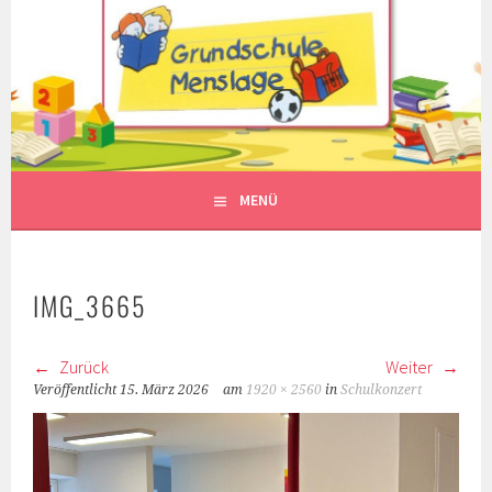
Springe
zum
Inhalt
MENÜ
IMG_3665
Zurück
Weiter
Veröffentlicht
15. März 2026
am
1920 × 2560
in
Schulkonzert