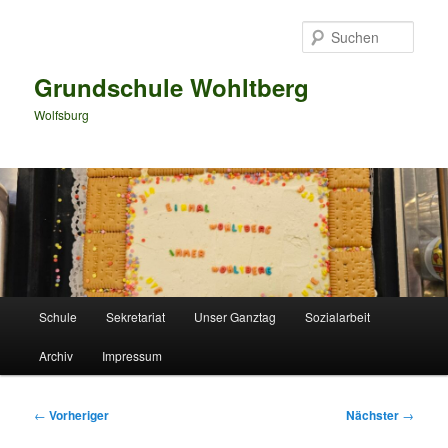
Zum
primären
Such
Inhalt
springen
Grundschule Wohltberg
Wolfsburg
Hauptmenü
Schule
Sekretariat
Unser Ganztag
Sozialarbeit
Archiv
Impressum
Beitragsnavigation
←
Vorheriger
Nächster
→