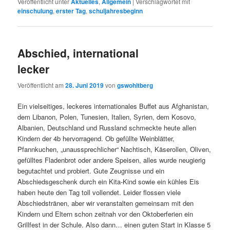
Veröffentlicht unter
Aktuelles
,
Allgemein
|
Verschlagwortet mit
einschulung
,
erster Tag
,
schuljahresbeginn
Abschied, international
lecker
Veröffentlicht am
28. Juni 2019
von
gswohltberg
Ein vielseitiges, leckeres internationales Buffet aus Afghanistan,
dem Libanon, Polen, Tunesien, Italien, Syrien, dem Kosovo,
Albanien, Deutschland und Russland schmeckte heute allen
Kindern der 4b hervorragend. Ob gefüllte Weinblätter,
Pfannkuchen, „unaussprechlicher“ Nachtisch, Käserollen, Oliven,
gefülltes Fladenbrot oder andere Speisen, alles wurde neugierig
begutachtet und probiert. Gute Zeugnisse und ein
Abschiedsgeschenk durch ein Kita-Kind sowie ein kühles Eis
haben heute den Tag toll vollendet. Leider flossen viele
Abschiedstränen, aber wir veranstalten gemeinsam mit den
Kindern und Eltern schon zeitnah vor den Oktoberferien ein
Grillfest in der Schule. Also dann… einen guten Start in Klasse 5