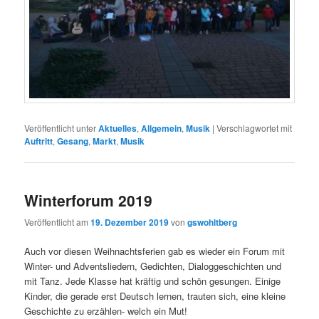
Veröffentlicht unter
Aktuelles
,
Allgemein
,
Musik
|
Verschlagwortet mit
Auftritt
,
Gesang
,
Markt
,
Musik
Winterforum 2019
Veröffentlicht am
19. Dezember 2019
von
gswohltberg
Auch vor diesen Weihnachtsferien gab es wieder ein Forum mit
Winter- und Adventsliedern, Gedichten, Dialoggeschichten und
mit Tanz. Jede Klasse hat kräftig und schön gesungen. Einige
Kinder, die gerade erst Deutsch lernen, trauten sich, eine kleine
Geschichte zu erzählen- welch ein Mut!