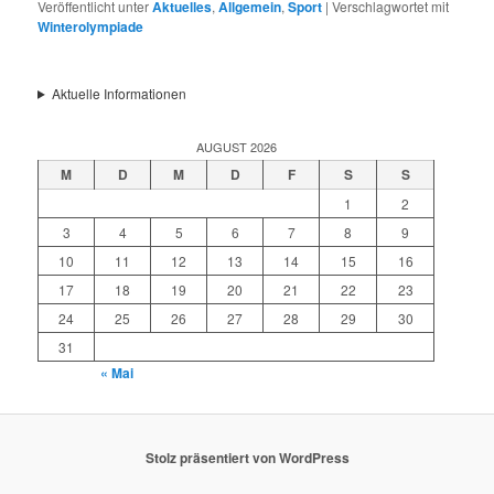
Veröffentlicht unter
Aktuelles
,
Allgemein
,
Sport
|
Verschlagwortet mit
Winterolympiade
Aktuelle Informationen
AUGUST 2026
M
D
M
D
F
S
S
1
2
3
4
5
6
7
8
9
10
11
12
13
14
15
16
17
18
19
20
21
22
23
24
25
26
27
28
29
30
31
« Mai
Stolz präsentiert von WordPress