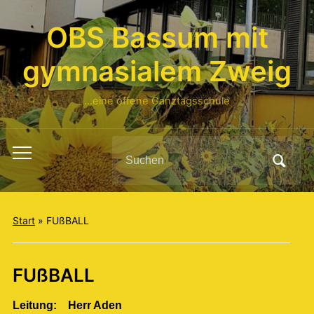
OBS Bassum mit
gymnasialem Zweig
…eine offene Ganztagsschule
Search
Toggle
for:
mobile
menu
Start
»
FUßBALL
FUßBALL
Leitung: Herr Aden