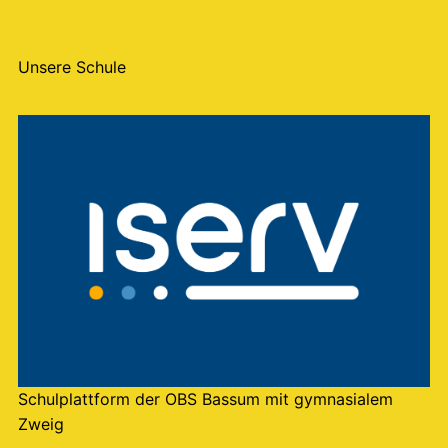
Unsere Schule
Schulplattform der OBS Bassum mit gymnasialem
Zweig