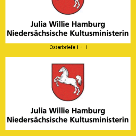
Osterbriefe I + II