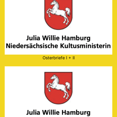
Osterbriefe I + II