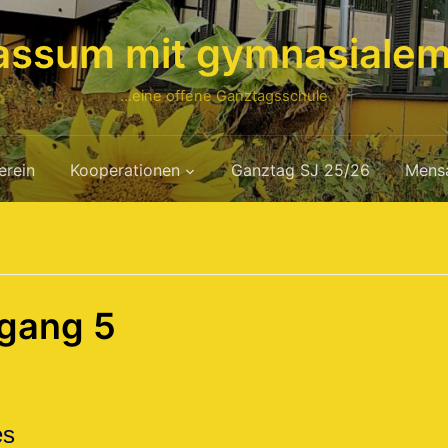
assum mit gymnasialem
…eine offene Ganztagsschule
erein
Kooperationen
Ganztag SJ 25/26
Mens
gang 5
es