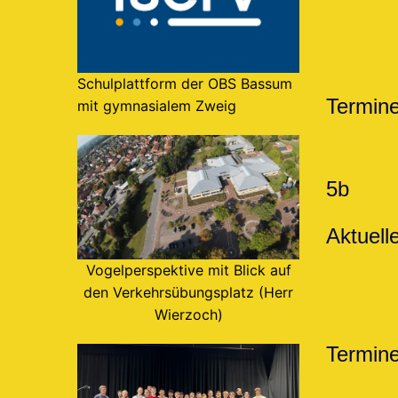
Schulplattform der OBS Bassum
Termin
mit gymnasialem Zweig
5b
Aktuell
Vogelperspektive mit Blick auf
den Verkehrsübungsplatz (Herr
Wierzoch)
Termin