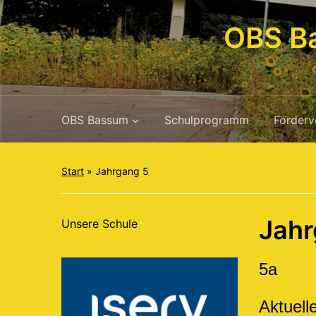
OBS B
OBS Bassum
Schulprogramm
Förderv
Start
»
Jahrgang 5
Jahr
Unsere Schule
5a
Aktuell