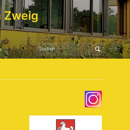
 Zweig
Search
a
for: