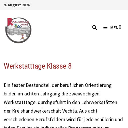
Zum
9. August 2026
Inhalt
springen
MENÜ
Werkstatttage Klasse 8
Ein fester Bestandteil der beruflichen Orientierung
bilden im achten Jahrgang die zweiwöchigen
Werkstatttage, durchgeführt in den Lehrwerkstätten
der Kreishandwerkerschaft Vechta.
Aus acht
verschiedenen Berufsfeldern wird für jede Schülerin und
jeden Schüler ein individuelles Programm aus vier