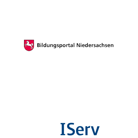
dasddas
g