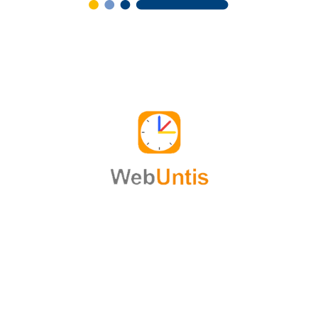
sadsad
g