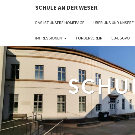
Skip
SCHULE AN DER WESER
to
content
DAS IST UNSERE HOMEPAGE
ÜBER UNS UND UNSERE
IMPRESSIONEN
FÖRDERVEREIN
EU-DSGVO
SCHU