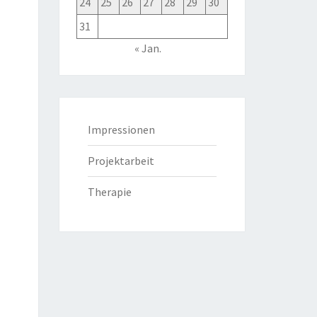
24
25
26
27
28
29
30
31
« Jan.
Impressionen
Projektarbeit
Therapie