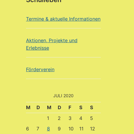
Termine & aktuelle Informationen
Aktionen, Projekte und
Erlebnisse
Förderverein
JULI 2020
M
D
M
D
F
S
S
1
2
3
4
5
6
7
8
9
10
11
12