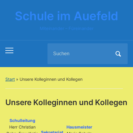
Schule im Auefeld
Miteinander – Füreinander
Search
Toggle
for:
mobile
menu
Start
»
Unsere Kolleginnen und Kollegen
Unsere Kolleginnen und Kollegen
Schulleitung
Herr Christian
Hausmeister
Sekretariat