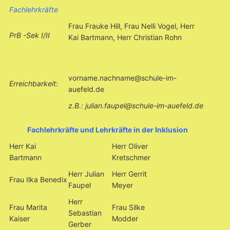
Fachlehrkräfte
Frau Frauke Hill, Frau Nelli Vogel, Herr
PrB -Sek I/II
Kai Bartmann, Herr Christian Rohn
vorname.nachname@schule-im-
Erreichbarkeit
:
auefeld.de
z.B.: julian.faupel@schule-im-auefeld.de
Fachlehrkräfte und Lehrkräfte in der Inklusion
Herr Kai
Herr Oliver
Bartmann
Kretschmer
Herr Julian
Herr Gerrit
Frau Ilka Benedix
Faupel
Meyer
Herr
Frau Marita
Frau Silke
Sebastian
Kaiser
Modder
Gerber