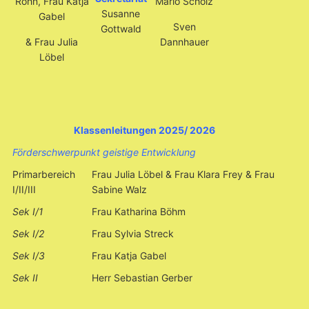
Rohn, Frau Katja
Mario Scholz
Susanne
Gabel
Sven
Gottwald
& Frau Julia
Dannhauer
Löbel
Klassenleitungen 2025/ 2026
Förderschwerpunkt geistige Entwicklung
Primarbereich
Frau Julia Löbel & Frau Klara Frey & Frau
I/II/III
Sabine Walz
Sek I/1
Frau Katharina Böhm
Sek I/2
Frau Sylvia Streck
Sek I/3
Frau Katja Gabel
Sek II
Herr Sebastian Gerber