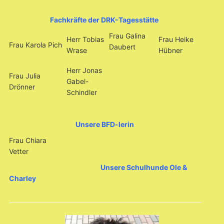
Fachkräfte der DRK-Tagesstätte
Frau Galina
Herr Tobias
Frau Heike
Frau Karola Pich
Daubert
Wrase
Hübner
Herr Jonas
Frau Julia
Gabel-
Drönner
Schindler
Unsere BFD-lerin
Frau Chiara
Vetter
Unsere Schulhunde Ole &
Charley