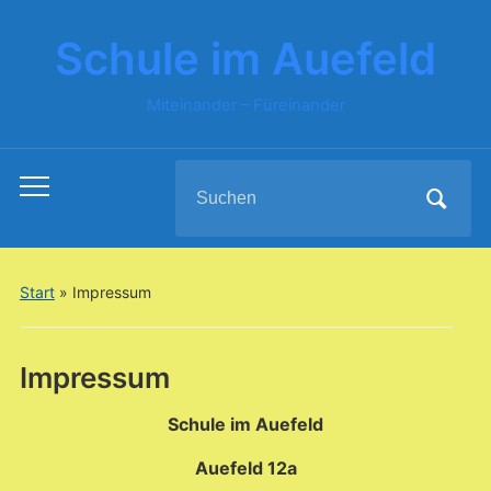
Schule im Auefeld
Miteinander – Füreinander
Search
Toggle
for:
mobile
menu
Start
»
Impressum
Impressum
Schule im Auefeld
Auefeld 12a