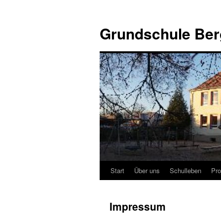
Zum
Inhalt
Grundschule Ber
springen
Start
Über uns
Schulleben
Pro
Impressum