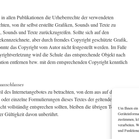
 in allen Publikationen die Urheberrechte der verwendeten
ten, von ihr selbst erstellte Grafiken, Sounds und Texte zu
n, Sounds und Texte zurückzugreifen. Sollte sich auf den
ekennzeichnete, aber durch fremdes Copyright geschützte Grafik,
nnte das Copyright vom Autor nicht festgestellt werden. Im Falle
yrightverletzung wird die Schule das entsprechende Objekt nach
ation entfernen bzw. mit dem entsprechenden Copyright kenntlich
ausschlusses
eil des Internetangebotes zu betrachten, von dem aus auf diese
 oder einzelne Formulierungen dieses Textes der geltenden
cht vollständig entsprechen sollten, bleiben die übrigen Teile des
Um Ihnen ein 
er Gültigkeit davon unberührt.
Geräteinforma
zustimmen, kö
verarbeiten. 
und Funktione