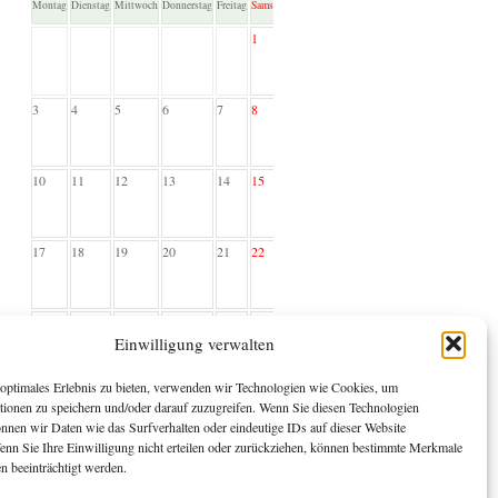
Montag
Dienstag
Mittwoch
Donnerstag
Freitag
Samstag
Sonntag
1
2
3
4
5
6
7
8
9
10
11
12
13
14
15
16
17
18
19
20
21
22
23
24
25
26
27
28
29
30
Einwilligung verwalten
optimales Erlebnis zu bieten, verwenden wir Technologien wie Cookies, um
31
tionen zu speichern und/oder darauf zuzugreifen. Wenn Sie diesen Technologien
nnen wir Daten wie das Surfverhalten oder eindeutige IDs auf dieser Website
Wenn Sie Ihre Einwilligung nicht erteilen oder zurückziehen, können bestimmte Merkmale
n beeinträchtigt werden.
Kalender entwickelt und betreut von
Kieran O'Shea