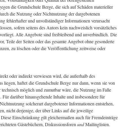
egen die Grundschule Berge, die sich auf Schäden materieller
 durch die Nutzung oder Nichtnutzung der dargebotenen
ng fehlerhafter und unvollständiger Informationen verursacht
ossen, sofern seitens des Autors kein nachweislich vorsätzliches
vorliegt. Alle Angebote sind freibleibend und unverbindlich. Die
vor, Teile der Seiten oder das gesamte Angebot ohne gesonderte
zen, zu löschen oder die Veröffentlichung zeitweise oder
irekt oder indirekt verwiesen wird, die außerhalb des
s liegen, haftet die Grundschule Berge nur dann, wenn sie von
hr technisch möglich und zumutbar wäre, die Nutzung im Falle
n. Für darüber hinausgehende Inhalte und insbesondere für
Nichtnutzung solcherart dargebotener Informationen entstehen,
ten, nicht derjenige, der über Links auf die jeweilige
t. Diese Einschränkung gilt gleichermaßen auch für Fremdeinträge
erichteten Gästebüchern, Diskussionsforen
und
Mailinglisten.