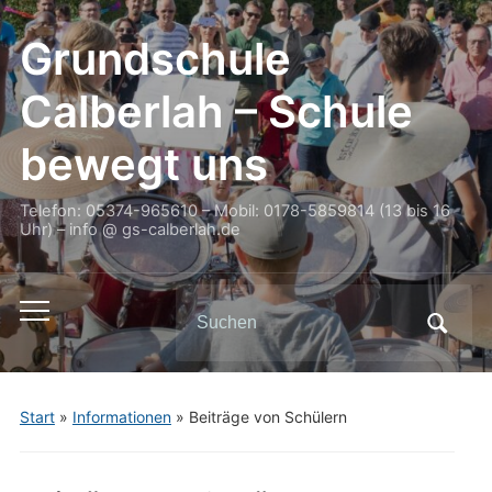
Grundschule
Calberlah – Schule
bewegt uns
Telefon: 05374-965610 – Mobil: 0178-5859814 (13 bis 16
Uhr) – info @ gs-calberlah.de
Search
Toggle
for:
mobile
menu
Start
»
Informationen
»
Beiträge von Schülern