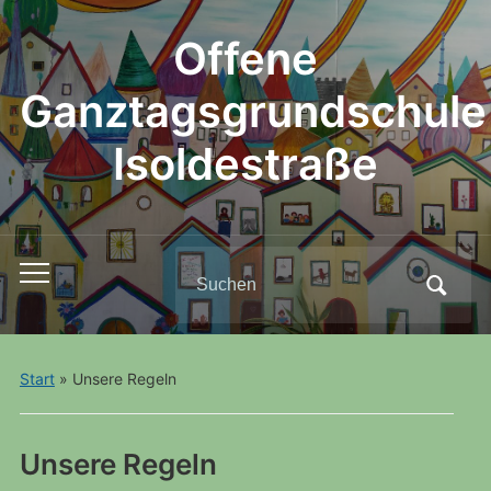
Offene
Ganztagsgrundschule
Isoldestraße
Search
Toggle
for:
mobile
menu
Start
»
Unsere Regeln
Unsere Regeln