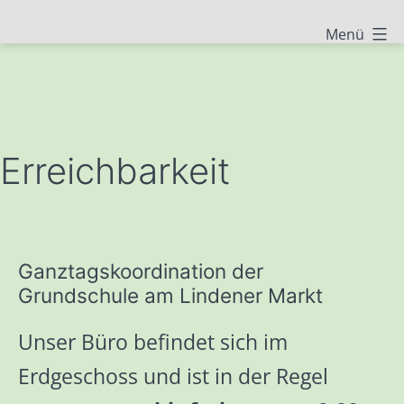
Zum
Grundschule
Menü
Inhalt
Am
springen
Lindener
Markt
-
Erreichbarkeit
Eine
Schule
für
Ganztagskoordination der
alle
Grundschule am Lindener Markt
Unser Büro befindet sich im
Erdgeschoss und ist in der Regel