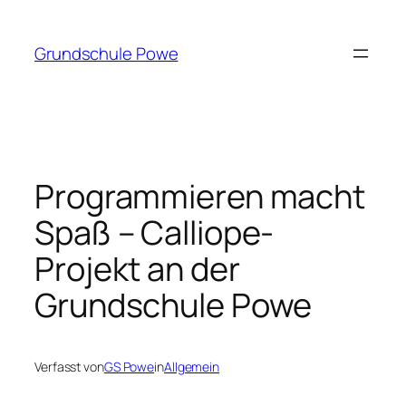
Zum
Inhalt
Grundschule Powe
springen
Programmieren macht
Spaß – Calliope-
Projekt an der
Grundschule Powe
Verfasst von
GS Powe
in
Allgemein