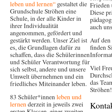
leben und lernen“
gestaltet die
Frieden
Grundschule Ströhen eine
Diese pr
Schule, in der alle Kinder in
pädagogi
ihrer Individualität
auch uns
angenommen, gefördert und
gestärkt werden. Unser Ziel ist
Auf den 
es, die Grundlagen dafür zu
finden S
schaffen, dass die Schülerinnen
Informat
und Schüler Verantwortung für
Viel Fre
sich selbst, andere und unsere
Durchsc
Umwelt übernehmen und ein
das Tea
friedliches Miteinander leben.
Ströhen!
83 Schüler*innen
leben und
lernen
derzeit in jeweils zwei
Konta
ersten Klassen, einer zweiten,