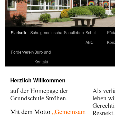
Startseite
Schulgemeinschaft
Schulleben
Schul-
Päd
ABC
Kon
Förderverein
Büro und
Kontakt
Herzlich Willkommen
auf der Homepage der
Als verl
Grundschule Ströhen.
leben wi
Gerechti
Mit dem Motto
„Gemeinsam
Respekt