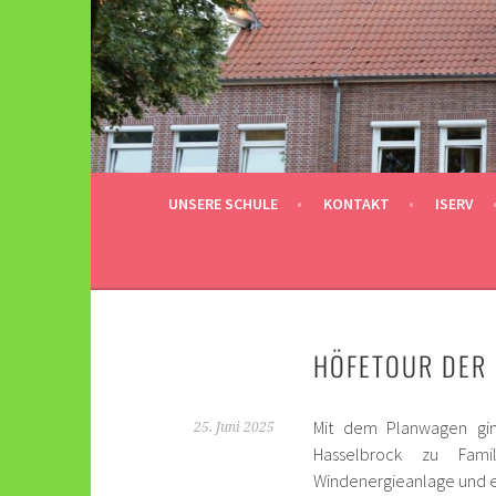
Springe
zum
Inhalt
UNSERE SCHULE
KONTAKT
ISERV
HÖFETOUR DER 
Mit dem Planwagen gin
25. Juni 2025
Hasselbrock zu Famil
Windenergieanlage und e