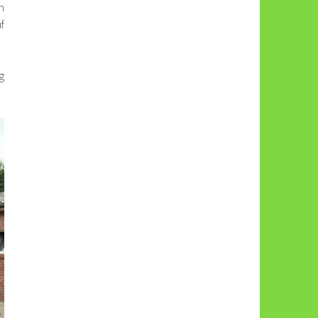
n
f
g