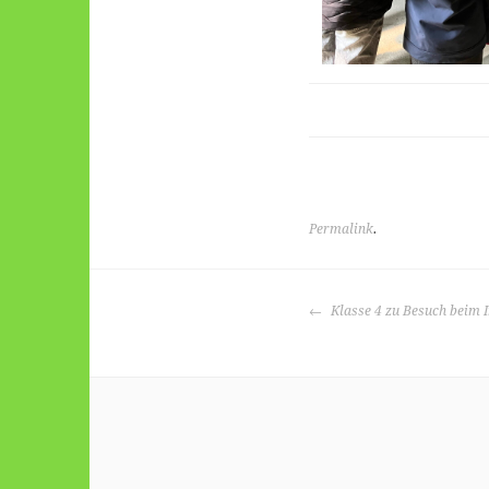
Permalink
.
BEITRAGS-
Klasse 4 zu Besuch beim 
NAVIGATION