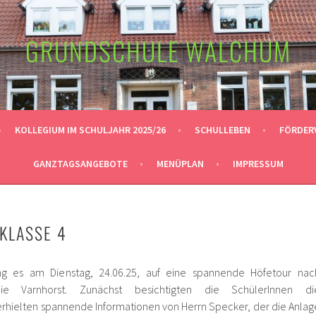
GRUNDSCHULE WALCHUM
KOLLEGIUM IM SCHULJAHR 2025/26
SCHULLEBEN
FÖRDER
GANZTAGSANGEBOTE
MENÜPLAN
IMPRESSUM
KLASSE 4
g es am Dienstag, 24.06.25, auf eine spannende Höfetour nac
ie Varnhorst. Zunächst besichtigten die SchülerInnen di
rhielten spannende Informationen von Herrn Specker, der die Anlag