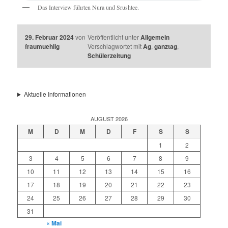
Das Interview führten Nura und Srushtee.
29. Februar 2024
von
Veröffentlicht unter
Allgemein
fraumuehlig
Verschlagwortet mit
Ag
,
ganztag
,
Schülerzeitung
Aktuelle Informationen
AUGUST 2026
M
D
M
D
F
S
S
1
2
3
4
5
6
7
8
9
10
11
12
13
14
15
16
17
18
19
20
21
22
23
24
25
26
27
28
29
30
31
« Mai