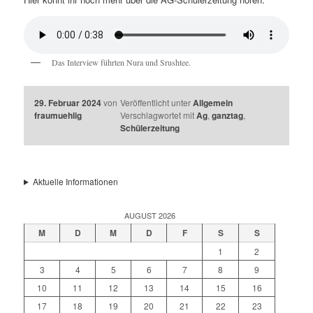
Das Interview führten Nura und Srushtee.
29. Februar 2024
von
Veröffentlicht unter
Allgemein
fraumuehlig
Verschlagwortet mit
Ag
,
ganztag
,
Schülerzeitung
Aktuelle Informationen
AUGUST 2026
M
D
M
D
F
S
S
1
2
3
4
5
6
7
8
9
10
11
12
13
14
15
16
17
18
19
20
21
22
23