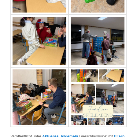
Veröffentlicht unter
Aktuelles
,
Allgemein
|
Verschlagwortet mit
Eltern
,