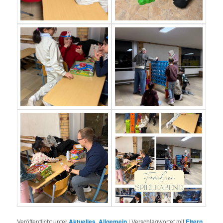
Veröffentlicht unter
Aktuelles
,
Allgemein
|
Verschlagwortet mit
Eltern
,