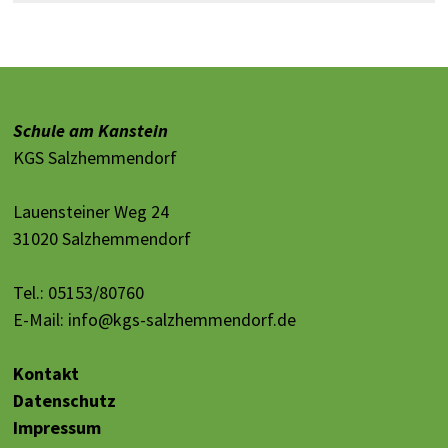
Schule am Kanstein
KGS Salzhemmendorf
Lauensteiner Weg 24
31020 Salzhemmendorf
Tel.: 05153/80760
E-Mail:
info@kgs-salzhemmendorf.de
Kontakt
Datenschutz
Impressum