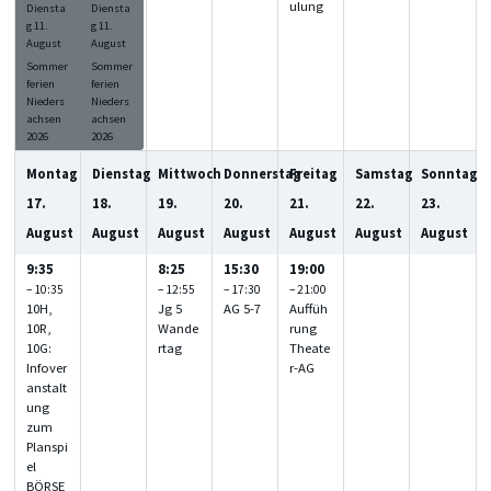
ulung
Diensta
Diensta
g
11.
g
11.
August
August
Sommer
Sommer
ferien
ferien
Nieders
Nieders
achsen
achsen
2026
2026
Montag
Dienstag
Mittwoch
Donnerstag
Freitag
Samstag
Sonntag
17.
18.
19.
20.
21.
22.
23.
August
August
August
August
August
August
August
9:35
8:25
15:30
19:00
– 10:35
– 12:55
– 17:30
– 21:00
10H,
Jg 5
AG 5-7
Auffüh
10R,
Wande
rung
10G:
rtag
Theate
Infover
r-AG
anstalt
ung
zum
Planspi
el
BÖRSE