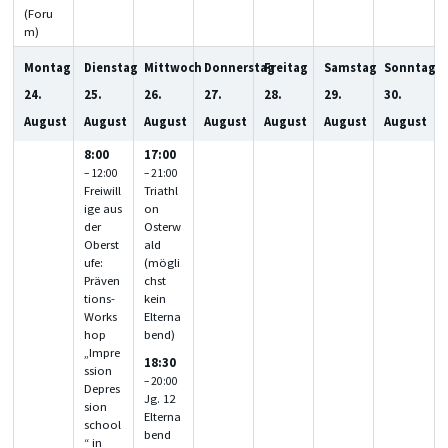
(Foru
m)
Montag
Dienstag
Mittwoch
Donnerstag
Freitag
Samstag
Sonntag
24.
25.
26.
27.
28.
29.
30.
August
August
August
August
August
August
August
8:00
17:00
– 12:00
– 21:00
Freiwill
Triathl
ige aus
on
der
Osterw
Oberst
ald
ufe:
(mögli
Präven
chst
tions-
kein
Works
Elterna
hop
bend)
„Impre
18:30
ssion
– 20:00
Depres
Jg. 12
sion
Elterna
school
bend
“ in