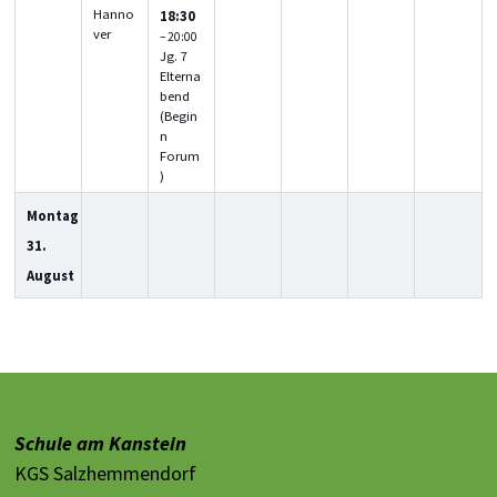
Hanno
18:30
ver
– 20:00
Jg. 7
Elterna
bend
(Begin
n
Forum
)
Montag
31.
August
Schule am Kanstein
KGS Salzhemmendorf