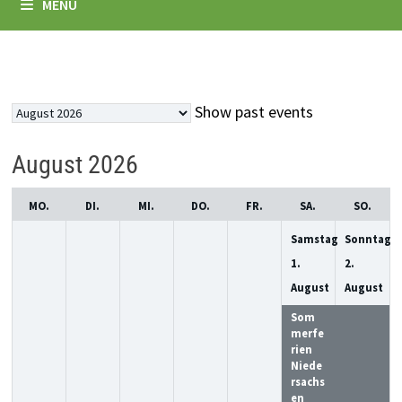
MENÜ
Month
Show past events
selection
August 2026
MO.
DI.
MI.
DO.
FR.
SA.
SO.
Samstag
Sonntag
1.
2.
August
August
Som
Somm
merfe
erferi
rien
en
Niede
Nieder
rsachs
sachse
en
n 2026