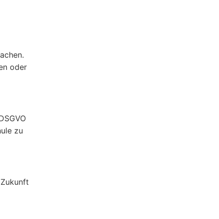
machen.
gen oder
0 DSGVO
ule zu
 Zukunft