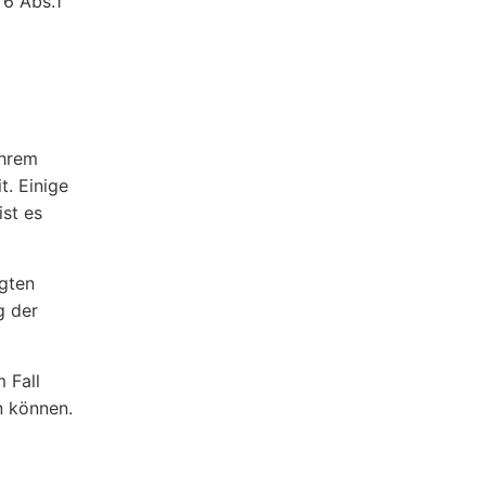
 6 Abs.1
Ihrem
t. Einige
ist es
igten
g der
 Fall
n können.