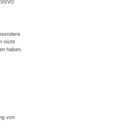
 DSGVO
besondere
n nicht
fen haben.
ung von