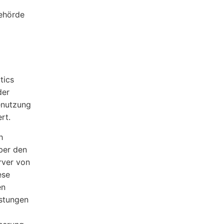
behörde
tics
der
enutzung
rt.
h
ber den
rver von
ese
en
istungen