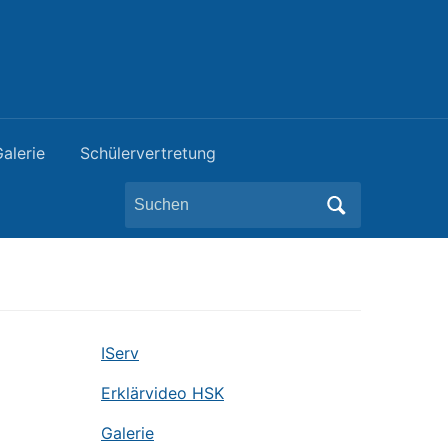
alerie
Schülervertretung
Search
for:
IServ
Erklärvideo HSK
Galerie