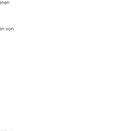
enen
en von