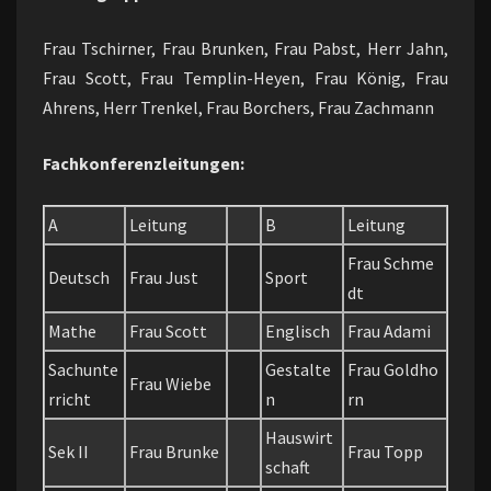
Frau Tschirner, Frau Brunken, Frau Pabst, Herr Jahn,
Frau Scott, Frau Templin-Heyen, Frau König, Frau
Ahrens, Herr Trenkel, Frau Borchers, Frau Zachmann
Fachkonferenzleitungen:
A
Leitung
B
Leitung
Frau Schme
Deutsch
Frau Just
Sport
dt
Mathe
Frau Scott
Englisch
Frau Adami
Sachunte
Gestalte
Frau Goldho
Frau Wiebe
rricht
n
rn
Hauswirt
Sek II
Frau Brunke
Frau Topp
schaft