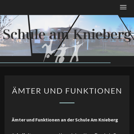
Skip
Togg
to
navig
content
ÄMTER
ÄMTER UND FUNKTIONEN
UND
FUNKTIONEN
Ämter und Funktionen an der Schule Am Knieberg