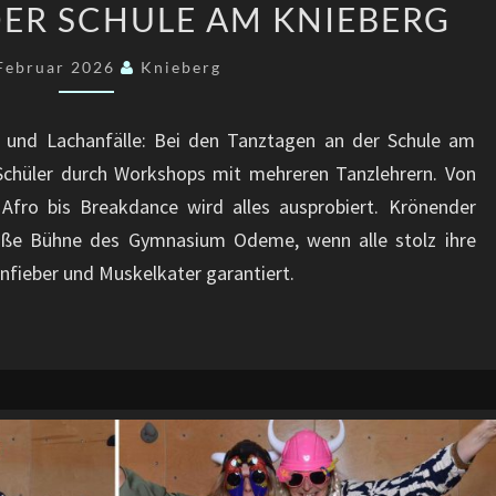
DER SCHULE AM KNIEBERG
AN
DER
 Februar 2026
Knieberg
SCHULE
AM
 und Lachanfälle: Bei den Tanztagen an der Schule am
KNIEBERG
 Schüler durch Workshops mit mehreren Tanzlehrern. Von
fro bis Breakdance wird alles ausprobiert. Krönender
roße Bühne des Gymnasium Odeme, wenn alle stolz ihre
fieber und Muskelkater garantiert.