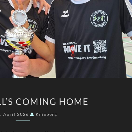
FOOTBALL‘S
L‘S COMING HOME
COMING
HOME
. April 2026
Knieberg