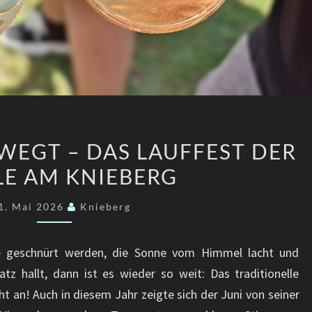
EIN
EWEGT – DAS LAUFFEST DER
FEST,
E AM KNIEBERG
DAS
BEWEGT
1. Mai 2026
Knieberg
–
DAS
 geschnürt werden, die Sonne vom Himmel lacht und
LAUFFEST
tz hallt, dann ist es wieder so weit: Das traditionelle
DER
t an! Auch in diesem Jahr zeigte sich der Juni von seiner
SCHULE