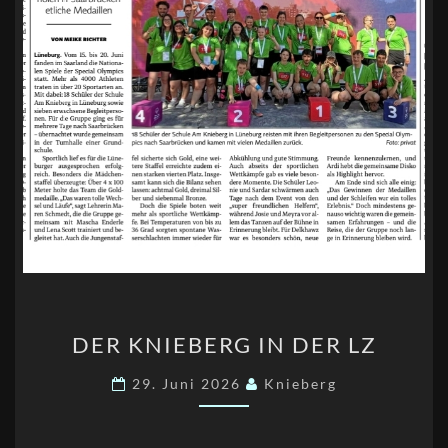
DER
DER KNIEBERG IN DER LZ
KNIEBERG
IN
29. Juni 2026
Knieberg
DER
LZ