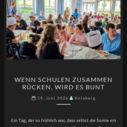
WENN
WENN SCHULEN ZUSAMMEN
SCHULEN
RÜCKEN, WIRD ES BUNT
ZUSAMMEN
RÜCKEN,
19. Juni 2026
Knieberg
WIRD
ES
BUNT
Ein Tag, der so fröhlich war, dass selbst die Sonne ein