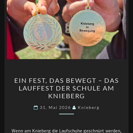
EIN
EIN FEST, DAS BEWEGT – DAS
FEST,
LAUFFEST DER SCHULE AM
DAS
KNIEBERG
BEWEGT
–
31. Mai 2026
Knieberg
DAS
LAUFFEST
DER
Wenn am Knieberg die Laufschuhe geschnürt werden,