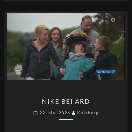
NIKE
NIKE BEI ARD
BEI
ARD
22. Mai 2026
Knieberg