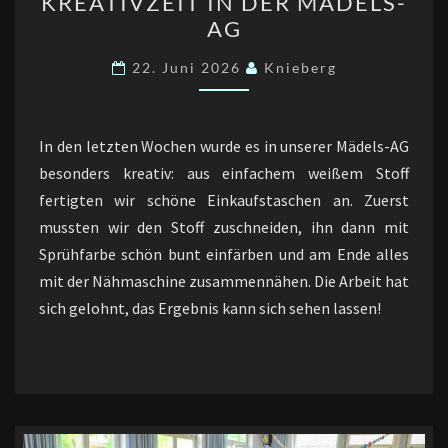
KREATIVZEIT IN DER MÄDELS-
IN
AG
DER
MÄDELS-
22. Juni 2026
Knieberg
AG
In den letzten Wochen wurde es in unserer Mädels-AG
besonders kreativ: aus einfachem weißem Stoff
fertigten wir schöne Einkaufstaschen an. Zuerst
mussten wir den Stoff zuschneiden, ihn dann mit
Sprühfarbe schön bunt einfärben und am Ende alles
mit der Nähmaschine zusammennähen. Die Arbeit hat
sich gelohnt, das Ergebnis kann sich sehen lassen!