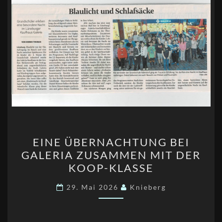
EINE
EINE ÜBERNACHTUNG BEI
ÜBERNACHTUNG
GALERIA ZUSAMMEN MIT DER
BEI
KOOP-KLASSE
GALERIA
ZUSAMMEN
29. Mai 2026
Knieberg
MIT
DER