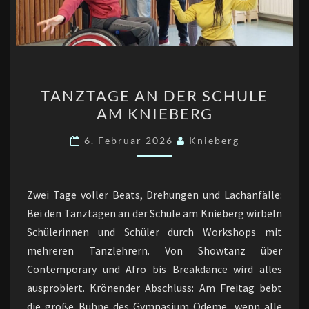
TANZTAGE
TANZTAGE AN DER SCHULE
AN
AM KNIEBERG
DER
SCHULE
6. Februar 2026
Knieberg
AM
KNIEBERG
Zwei Tage voller Beats, Drehungen und Lachanfälle:
Bei den Tanztagen an der Schule am Knieberg wirbeln
Schülerinnen und Schüler durch Workshops mit
mehreren Tanzlehrern. Von Showtanz über
Contemporary und Afro bis Breakdance wird alles
ausprobiert. Krönender Abschluss: Am Freitag bebt
die große Bühne des Gymnasium Odeme, wenn alle