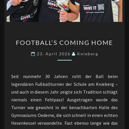
FOOTBALL‘S
FOOTBALL‘S COMING HOME
COMING
HOME
23. April 2026
Knieberg
Seit nunmehr 30 Jahren rollt der Ball beim
legendären Fußballturnier der Schule am Knieberg –
und auch in diesem Jahr zeigte sich: Tradition schlägt
niemals einen Fehlpass! Ausgetragen wurde das
Turnier wie gewohnt in der benachbarten Halle des
Gymnasiums Oedeme, die sich schnell in einen echten
Hexenkessel verwandelte. Fast ebenso lange wie das