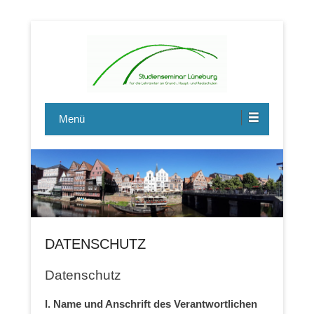
Lehrerausbildung -professionell, wertschätzend,
Studienseminar Lüneburg GHRS
leidenschaftlich.
Menü
DATENSCHUTZ
Datenschutz
I. Name und Anschrift des Verantwortlichen