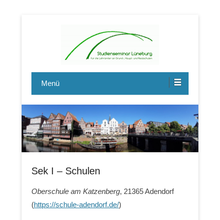
Lehrerausbildung -professionell, wertschätzend,
Studienseminar Lüneburg GHRS
leidenschaftlich.
Menü
Sek I – Schulen
Oberschule am Katzenberg
, 21365 Adendorf
(
https://schule-adendorf.de/
)