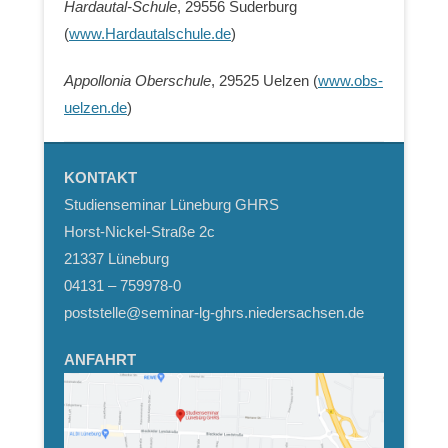
Hardautal-Schule
, 29556 Suderburg
(
www.Hardautalschule.de
)
Appollonia Oberschule
, 29525 Uelzen (
www.obs-
uelzen.de
)
KONTAKT
Studienseminar Lüneburg GHRS
Horst-Nickel-Straße 2c
21337 Lüneburg
04131 – 759978-0
poststelle@seminar-lg-ghrs.niedersachsen.de
ANFAHRT