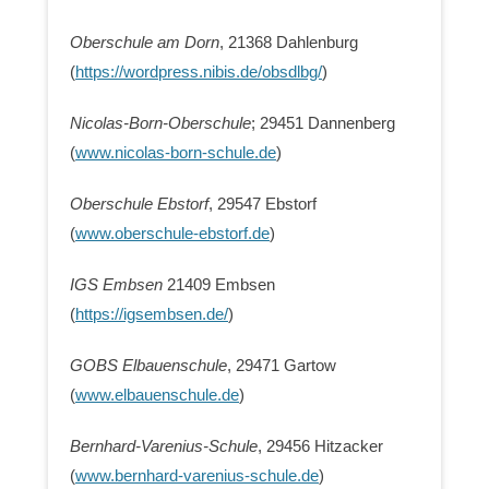
Oberschule am Dorn
, 21368 Dahlenburg
(
https://wordpress.nibis.de/obsdlbg/
)
Nicolas-Born-Oberschule
; 29451 Dannenberg
(
www.nicolas-born-schule.de
)
Oberschule Ebstorf
, 29547 Ebstorf
(
www.oberschule-ebstorf.de
)
IGS Embsen
21409 Embsen
(
https://igsembsen.de/
)
GOBS Elbauenschule
, 29471 Gartow
(
www.elbauenschule.de
)
Bernhard-Varenius-Schule
, 29456 Hitzacker
(
www.bernhard-varenius-schule.de
)