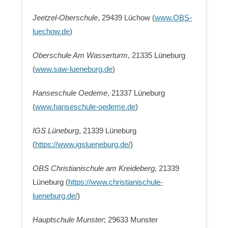
Jeetzel-Oberschule
, 29439 Lüchow (
www.OBS-
luechow.de
)
Oberschule Am Wasserturm
, 21335 Lüneburg
(
www.saw-lueneburg.de
)
Hanseschule Oedeme
, 21337 Lüneburg
(
www.hanseschule-oedeme.de
)
IGS Lüneburg
, 21339 Lüneburg
(
https://www.igslueneburg.de/
)
OBS Christianischule am Kreideberg
, 21339
Lüneburg (
https://www.christianischule-
lueneburg.de/
)
Hauptschule Munster
; 29633 Munster