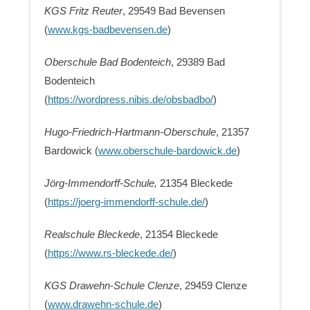
KGS Fritz Reuter
, 29549 Bad Bevensen
(
www.kgs-badbevensen.de
)
Oberschule Bad Bodenteich
, 29389 Bad
Bodenteich
(
https://wordpress.nibis.de/obsbadbo/
)
Hugo-Friedrich-Hartmann-Oberschule
, 21357
Bardowick (
www.oberschule-bardowick.de
)
Jörg-Immendorff-Schule,
21354 Bleckede
(
https://joerg-immendorff-schule.de/
)
Realschule Bleckede
, 21354 Bleckede
(
https://www.rs-bleckede.de/
)
KGS Drawehn-Schule Clenze
, 29459 Clenze
(
www.drawehn-schule.de
)