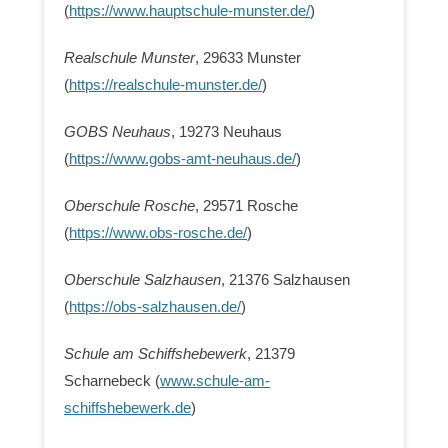
(
https://www.hauptschule-munster.de/
)
Realschule Munster
, 29633 Munster
(
https://realschule-munster.de/
)
GOBS Neuhaus
, 19273 Neuhaus
(
https://www.gobs-amt-neuhaus.de/
)
Oberschule Rosche
, 29571 Rosche
(
https://www.obs-rosche.de/
)
Oberschule Salzhausen
, 21376 Salzhausen
(
https://obs-salzhausen.de/
)
Schule am Schiffshebewerk
, 21379
Scharnebeck (
www.schule-am-
schiffshebewerk.de
)