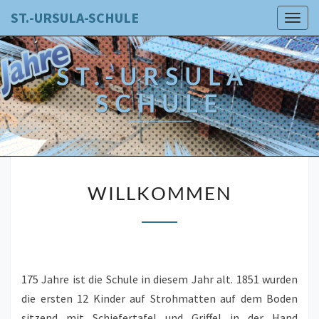
Skip
ST.-URSULA-SCHULE
Togg
to
navig
content
ST.-URSULA-
SCHULE
WILLKOMMEN
WILLKOMMEN
175 Jahre ist die Schule in diesem Jahr alt. 1851 wurden
die ersten 12 Kinder auf Strohmatten auf dem Boden
sitzend mit Schiefertafel und Griffel in der Hand