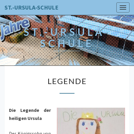
Skip
ST.-URSULA-SCHULE
Togg
to
navig
content
ST.-URSULA-
SCHULE
LEGENDE
LEGENDE
Die Legende der
heiligen Ursula
Der Königssohn von