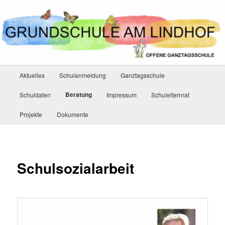
Zum
primären
Inhalt
springen
Hauptmenü
Aktuelles
Schulanmeldung
Ganztagsschule
Beratung
Schuldaten
Impressum
Schulelternrat
Projekte
Dokumente
Schulsozialarbeit