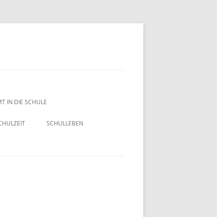
T IN DIE SCHULE
HULZEIT
SCHULLEBEN
ELTERNMITARBEIT –
SCHULELTERNRAT
GANZTAG
KLASSEN
1. KLASSE
KOLLEGIUM
2. KLASSE