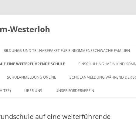
um-Westerloh
BILDUNGS-UND TEILHABEPAKET FÜR EINKOMMENSSCHWACHE FAMILIEN
UF EINE WEITERFÜHRENDE SCHULE
EINSCHULUNG- MEIN KIND KOMM
SCHULANMELDUNG ONLINE
SCHULANMELDUNG WÄHREND DER SC
HITZE)
ÜBER UNS
UNSER FÖRDERVEREIN
ENTWICKLUNGSZIELE
undschule auf eine weiterführende
GESCHICHTE UNSERER SCHULE
UNSER PÄDAGOGISCHES LEITBILD