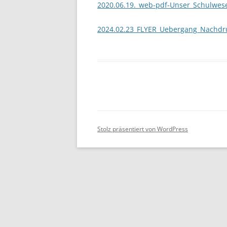
2020.06.19._web-pdf-Unser_Schulwes
2024.02.23_FLYER_Uebergang_Nachdr
Stolz präsentiert von WordPress