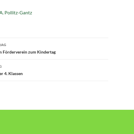
 A. Pollitz-Gantz
avigation
RAG
 Förderverein zum Kindertag
G
er 4. Klassen