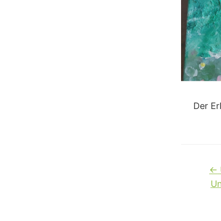
Der Er
←
Un