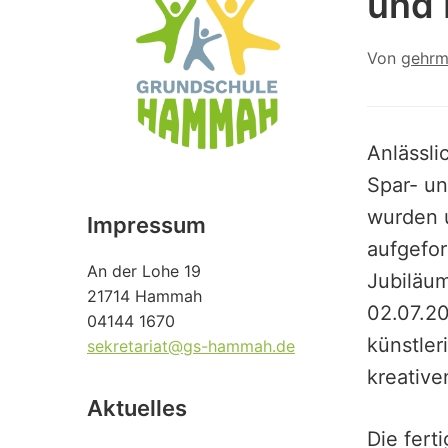
und
Von
gehrm
Anlässli
Spar- u
wurden 
Impressum
aufgefor
An der Lohe 19
Jubiläu
21714 Hammah
02.07.2
04144 1670
künstler
sekretariat@gs-hammah.de
kreative
Aktuelles
Die fert