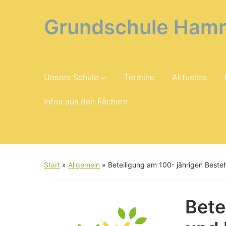
Grundschule Ham
Unsere Schule
Termine
Aktuelles
Infos aus den Fächern
Start
»
Allgemein
»
Beteiligung am 100- jährigen Best
Bete