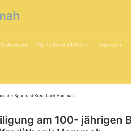
mah
Förderverein
Für Kinder und Eltern
Impressum
ehen der Spar- und Kreditbank Hammah
iligung am 100- jährigen 