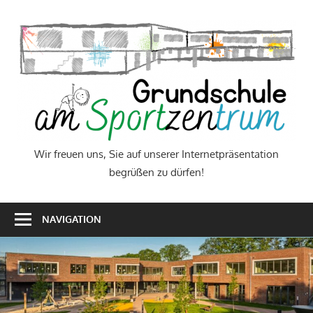
Zum
Inhalt
W
springen
f
u
S
a
Wir freuen uns, Sie auf unserer Internetpräsentation
begrüßen zu dürfen!
u
I
NAVIGATION
b
z
d