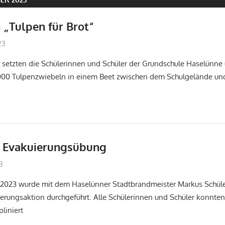
 „Tulpen für Brot“
23
Jürgen Dickmännken
Allgemein
setzten die Schülerinnen und Schüler der Grundschule Haselünne
1000 Tulpenzwiebeln in einem Beet zwischen dem Schulgelände un
d Evakuierungsübung
3
Jürgen Dickmännken
Allgemein
023 wurde mit dem Haselünner Stadtbrandmeister Markus Schüler
ierungsaktion durchgeführt. Alle Schülerinnen und Schüler konnten
liniert