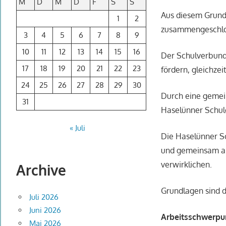
M
D
M
D
F
S
S
Aus diesem Grund
1
2
zusammengeschlo
3
4
5
6
7
8
9
10
11
12
13
14
15
16
Der Schulverbund
17
18
19
20
21
22
23
fördern, gleichzei
24
25
26
27
28
29
30
Durch eine gemein
31
Haselünner Schul
« Juli
Die Haselünner Sc
und gemeinsam ar
verwirklichen.
Archive
Grundlagen sind d
Juli 2026
Juni 2026
Arbeitsschwerpu
Mai 2026