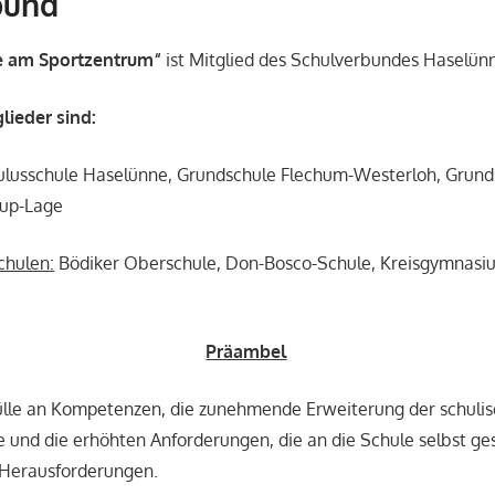
bund
e am Sportzentrum“
ist Mitglied des Schulverbundes Haselün
lieder sind:
lusschule Haselünne, Grundschule Flechum-Westerloh, Grunds
rup-Lage
chulen:
Bödiker Oberschule, Don-Bosco-Schule, Kreisgymnasiu
Präambel
lle an Kompetenzen, die zunehmende Erweiterung der schuli
und die erhöhten Anforderungen, die an die Schule selbst ges
 Herausforderungen.