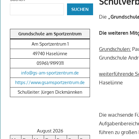
Schulver
SUCHEN
Die
„Grundschul
Die weiteren Mitg
Grundschule am Sportzentrum
Am Sportzentrum 1
Grundschulen:
Pau
49740 Haselünne
Grundschule And
05961/9199311
info@gs-am-sportzentrum.de
weiterführende S
Haselünne
https://www.gsamsportzentrum.de
Schulleiter: Jürgen Dickmännken
Die wachsende Fü
Aufgabenbereiche 
August 2026
führen zu großen