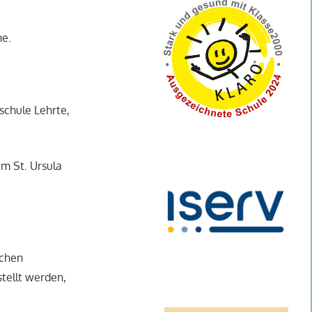
ne.
chule Lehrte,
m St. Ursula
schen
tellt werden,